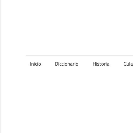
Saltar
al
contenido
Inicio
Diccionario
Historia
Guí