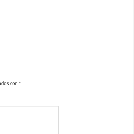
cados con
*