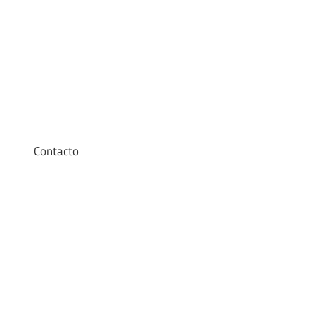
Diccionario
de
los
a
Contacto
sueños