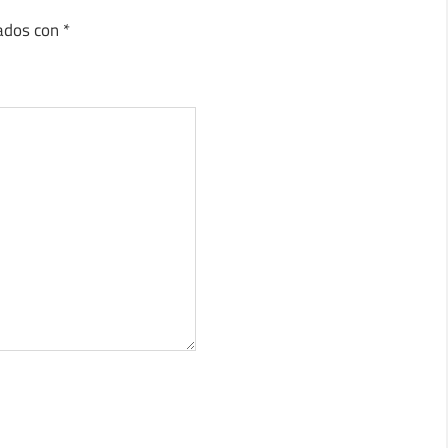
cados con
*