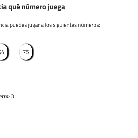
cia qué número juega
cia puedes jugar a los siguientes números:
64
75
etra:
O