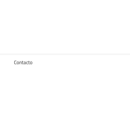
Diccionario
de
los
a
Contacto
sueños