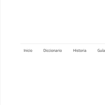
Saltar
al
contenido
Inicio
Diccionario
Historia
Guí