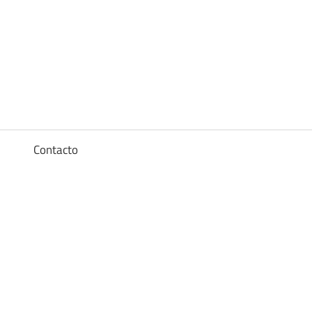
Diccionario
de
los
a
Contacto
sueños