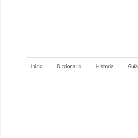
Saltar
al
contenido
Inicio
Diccionario
Historia
Guí