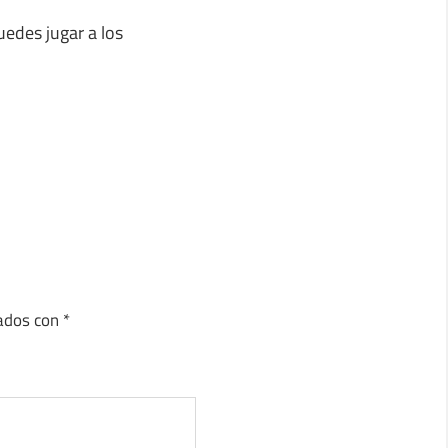
uedes jugar a los
cados con
*