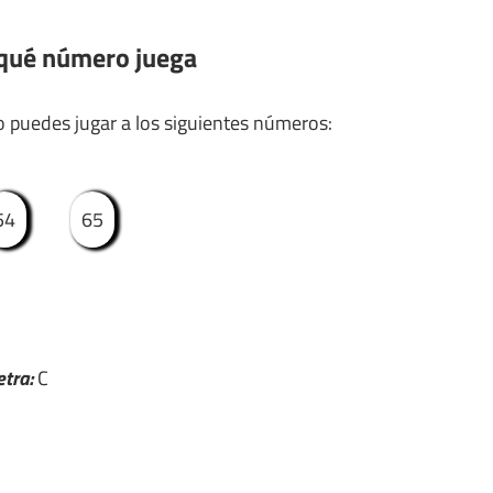
 qué número juega
 puedes jugar a los siguientes números:
54
65
etra:
C