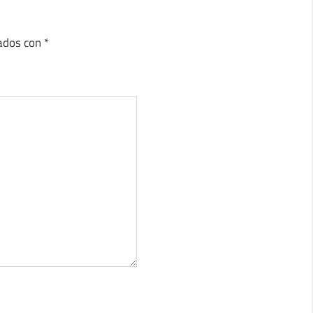
cados con
*