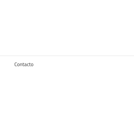
Diccionario
de
los
a
Contacto
sueños