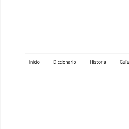
Saltar
al
contenido
Inicio
Diccionario
Historia
Guí