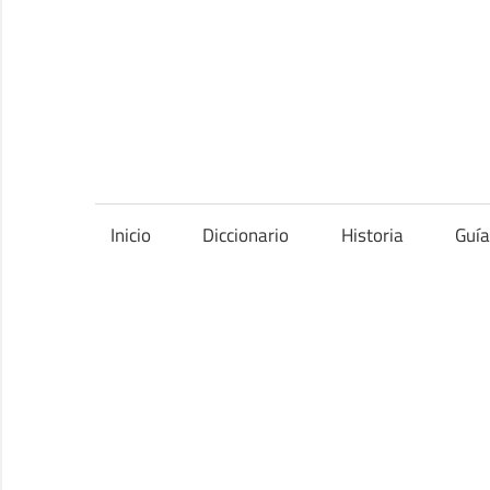
Saltar
al
contenido
Inicio
Diccionario
Historia
Guí