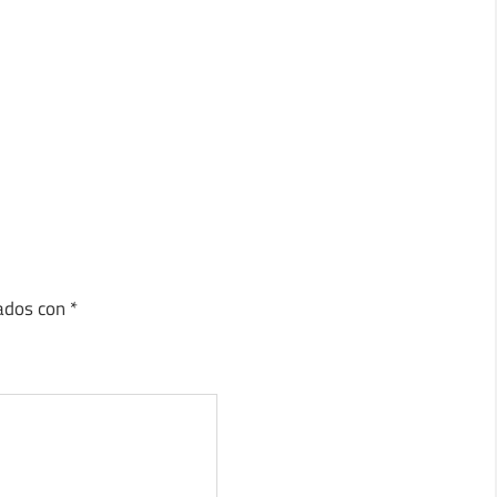
cados con
*