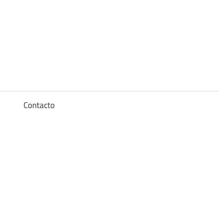
Diccionario
de
los
a
Contacto
sueños