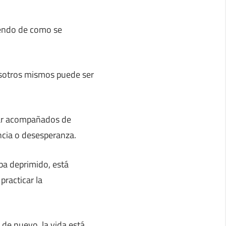
iendo de como se
osotros mismos puede ser
tar acompañados de
ncia o desesperanza.
ba deprimido, está
practicar la
de nuevo, la vida está