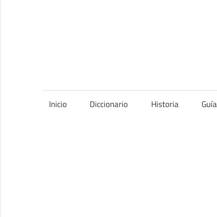
Saltar
al
contenido
Inicio
Diccionario
Historia
Guí