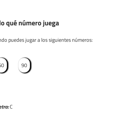
do qué número juega
ndo puedes jugar a los siguientes números:
60
90
etra:
C