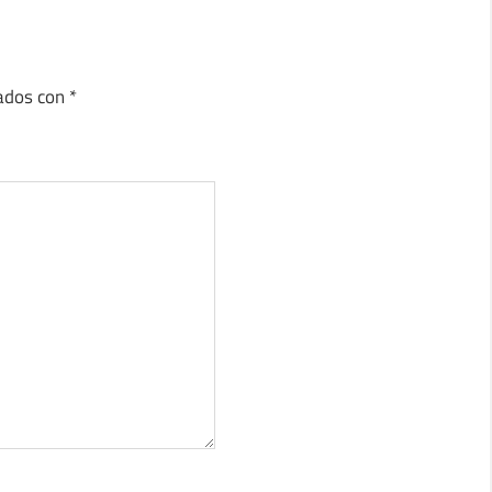
cados con
*