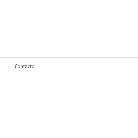
Diccionario
de
los
a
Contacto
sueños