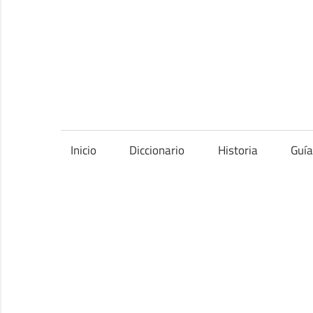
Saltar
al
contenido
Inicio
Diccionario
Historia
Guí