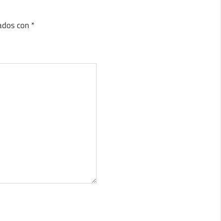
cados con
*