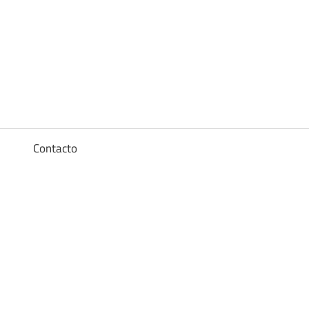
Diccionario
de
los
a
Contacto
sueños