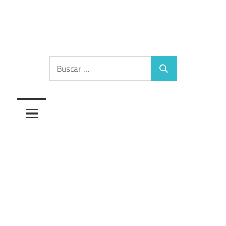
Saltar
al
contenido
Diccionario
Buscar:
Buscar
de
los
sueños