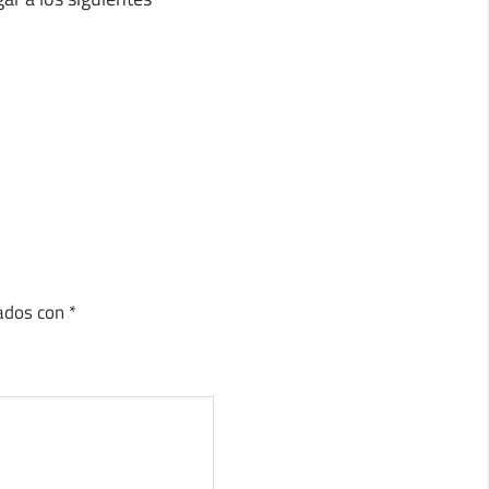
cados con
*