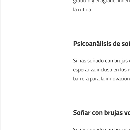
gratitud y el agradecimien
la rutina.
Psicoanálisis de s
Si has soñado con brujas 
esperanza incluso en los 
barrera para la innovación
Soñar con brujas 
Si has soñado con brujas v