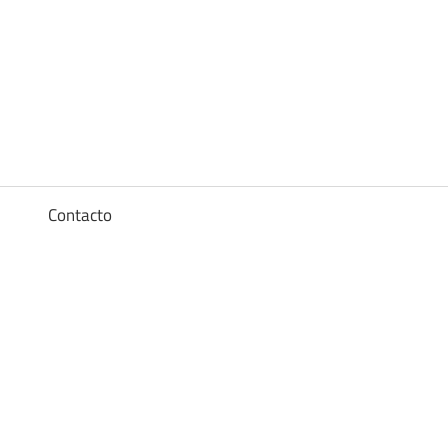
Diccionario
de
los
a
Contacto
sueños