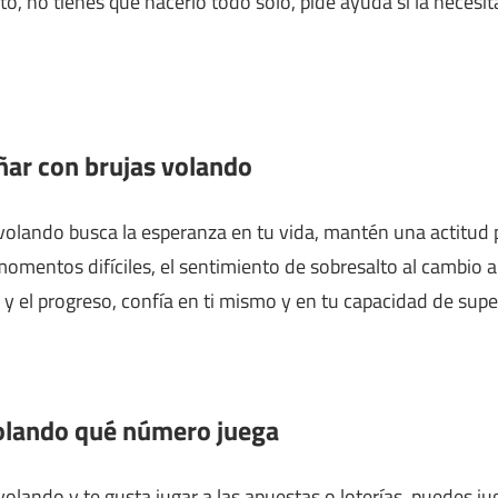
to, no tienes que hacerlo todo solo, pide ayuda si la necesit
oñar con brujas volando
volando busca la esperanza en tu vida, mantén una actitud p
momentos difíciles, el sentimiento de sobresalto al cambio 
 y el progreso, confía en ti mismo y en tu capacidad de super
volando qué número juega
olando y te gusta jugar a las apuestas o loterías, puedes jug