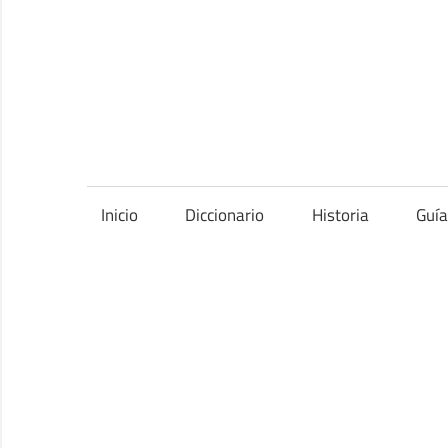
Saltar
al
contenido
Inicio
Diccionario
Historia
Guí