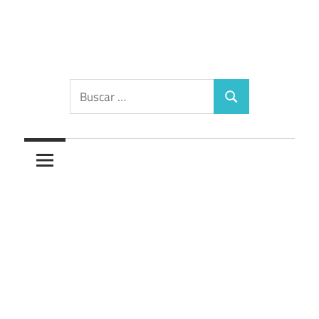
Saltar
al
contenido
Diccionario
Buscar:
Buscar
de
los
sueños