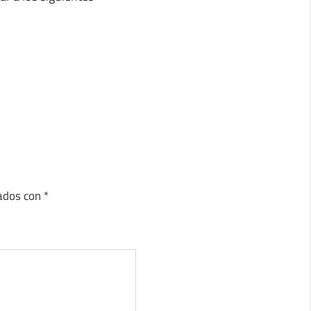
cados con
*