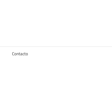
Diccionario
de
los
a
Contacto
sueños