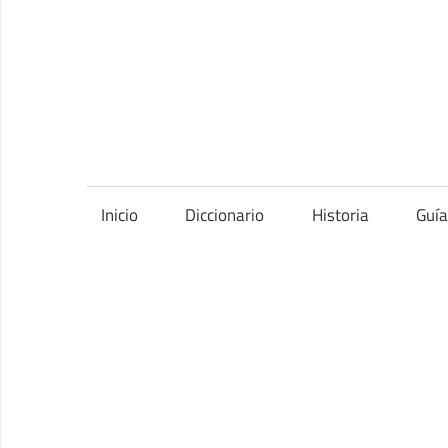
Saltar
al
contenido
Inicio
Diccionario
Historia
Guí