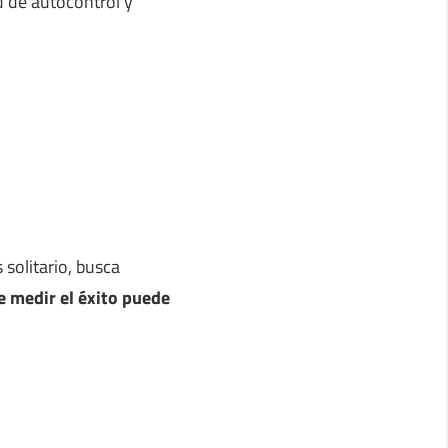
d de autocontrol y
solitario, busca
e medir el éxito puede