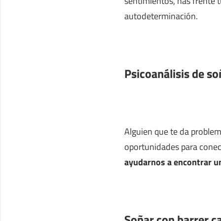
sentimientos, has frente 
autodeterminación.
Psicoanálisis de so
Alguien que te da problem
oportunidades para conect
ayudarnos a encontrar una
Soñar con barrer c