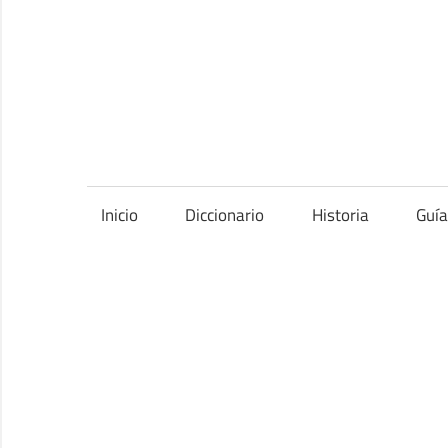
Saltar
al
contenido
Inicio
Diccionario
Historia
Guí