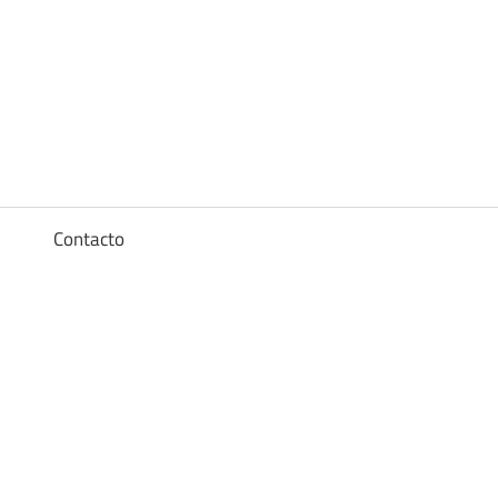
Diccionario
de
los
a
Contacto
sueños