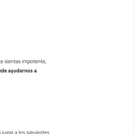
e sientas impotente,
uede ayudarnos a
 jugar a los siguientes