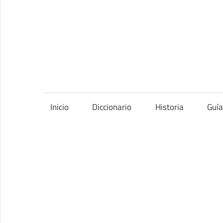
Saltar
al
contenido
Inicio
Diccionario
Historia
Guí