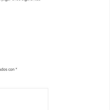
cados con
*