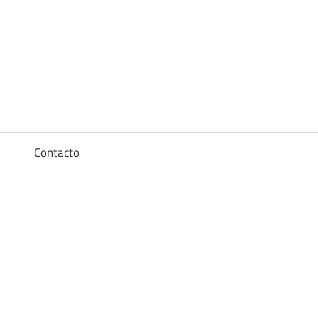
Diccionario
de
los
a
Contacto
sueños