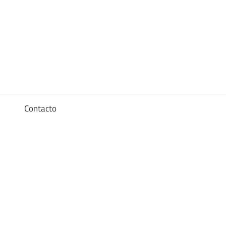
Diccionario
de
los
a
Contacto
sueños