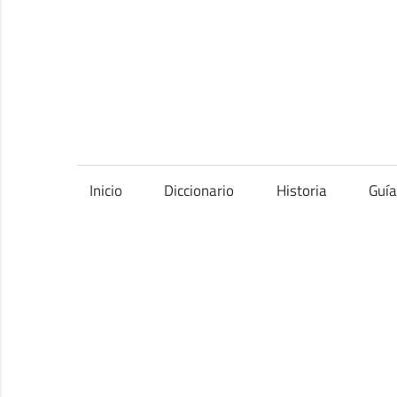
Saltar
al
contenido
Inicio
Diccionario
Historia
Guí