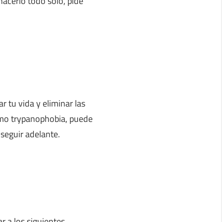
hacerlo todo solo, pide
r tu vida y eliminar las
como trypanophobia, puede
 seguir adelante.
r a los siguientes