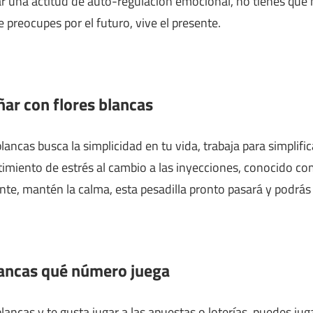
ar una actitud de auto-regulación emocional, no tienes que 
e preocupes por el futuro, vive el presente.
ñar con flores blancas
ancas busca la simplicidad en tu vida, trabaja para simplifica
ntimiento de estrés al cambio a las inyecciones, conocido 
nte, mantén la calma, esta pesadilla pronto pasará y podrás
lancas qué número juega
lancas y te gusta jugar a las apuestas o loterías, puedes juga