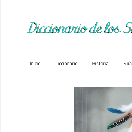
Saltar
al
contenido
Inicio
Diccionario
Historia
Guí