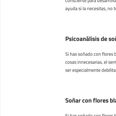
consciente para desarroll
ayuda si la necesitas, no t
Psicoanálisis de so
Si has soñado con flores bl
cosas innecesarias, el se
ser especialmente debilita
Soñar con flores b
Si has soñado con flores b