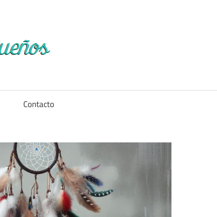
Diccionario
de
los
a
Contacto
sueños