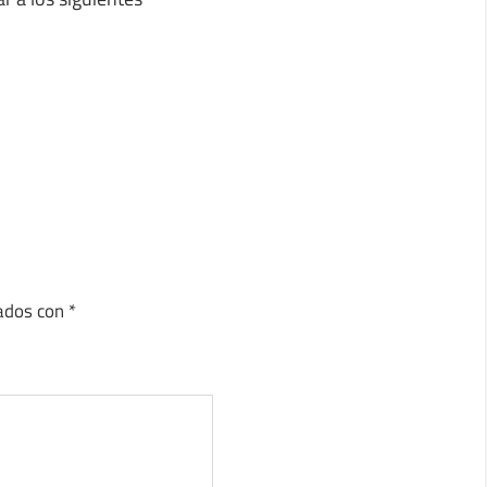
cados con
*