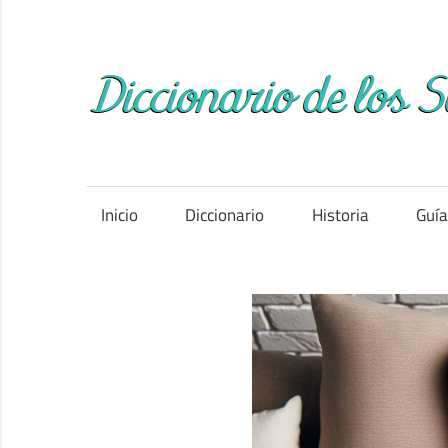
Saltar
al
contenido
Inicio
Diccionario
Historia
Guí