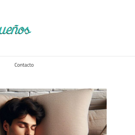
Diccionario
de
los
a
Contacto
sueños