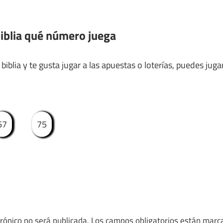
iblia qué número juega
iblia y te gusta jugar a las apuestas o loterías, puedes jugar
67
75
trónico no será publicada.
Los campos obligatorios están mar