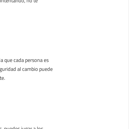
 intentando, no te
a que cada persona es
eguridad al cambio puede
te.
, puedes jugar a los