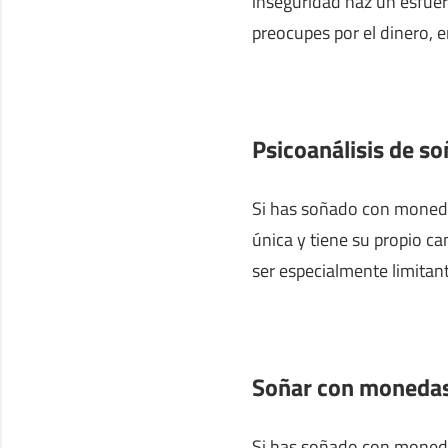
inseguridad haz un esfuer
preocupes por el dinero, e
Psicoanálisis de s
Si has soñado con moneda
única y tiene su propio c
ser especialmente limitant
Soñar con monedas
Si has soñado con monedas