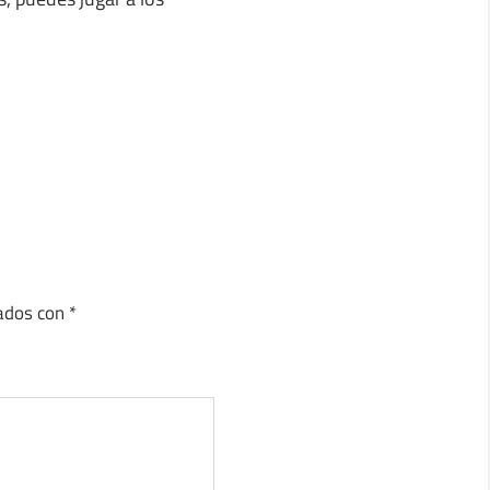
cados con
*