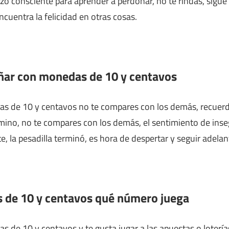
zo consciente para aprender a perdonar, no te rindas, sigue
ncuentra la felicidad en otras cosas.
oñar con monedas de 10 y centavos
s de 10 y centavos no te compares con los demás, recuerd
amino, no te compares con los demás, el sentimiento de ins
e, la pesadilla terminó, es hora de despertar y seguir adelan
 de 10 y centavos qué número juega
 de 10 y centavos y te gusta jugar a las apuestas o loterías