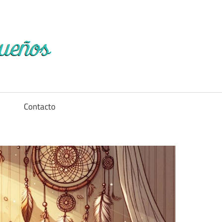
Diccionario
de
los
a
Contacto
sueños