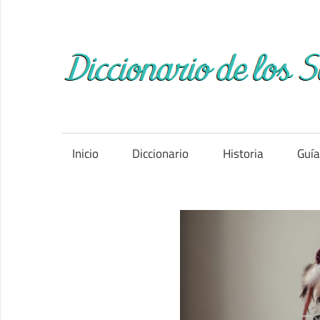
Saltar
al
contenido
Inicio
Diccionario
Historia
Guí