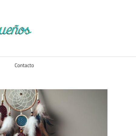
Diccionario
de
los
a
Contacto
sueños